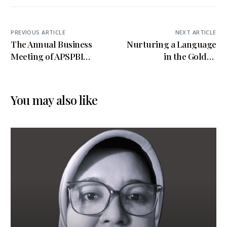
PREVIOUS ARTICLE
NEXT ARTICLE
The Annual Business
Nurturing a Language
Meeting of APSPBI
in the Golden
Indonesia, Sumatera
Age: A Harvest of
Utara
Science or an Illusion of
Fluency?
You may also like